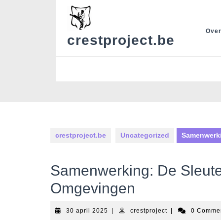
Skip
to
content
Over
crestproject.be
crestproject.be
Uncategorized
Samenwerkin
Samenwerking: De Sleutel
Omgevingen
30
crestproject
30 april 2025
|
crestproject
|
0 Comme
april