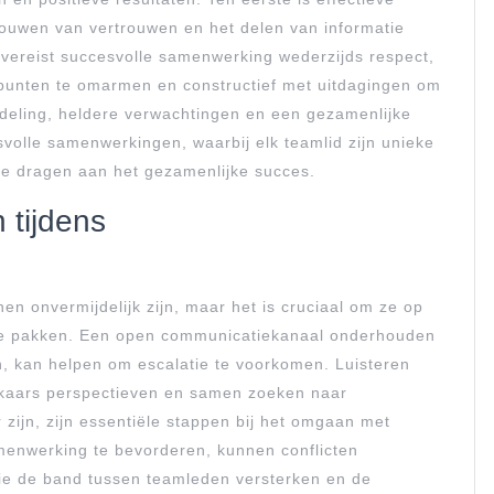
ouwen van vertrouwen en het delen van informatie
ereist succesvolle samenwerking wederzijds respect,
ndpunten te omarmen en constructief met uitdagingen om
rdeling, heldere verwachtingen en een gezamenlijke
svolle samenwerkingen, waarbij elk teamlid zijn unieke
 te dragen aan het gezamenlijke succes.
 tijdens
en onvermijdelijk zijn, maar het is cruciaal om ze op
 te pakken. Een open communicatiekanaal onderhouden
n, kan helpen om escalatie te voorkomen. Luisteren
lkaars perspectieven en samen zoeken naar
 zijn, zijn essentiële stappen bij het omgaan met
amenwerking te bevorderen, kunnen conflicten
ie de band tussen teamleden versterken en de