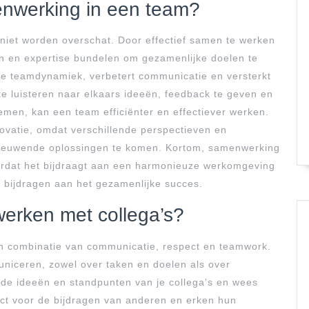
enwerking in een team?
iet worden overschat. Door effectief samen te werken
n en expertise bundelen om gezamenlijke doelen te
ve teamdynamiek, verbetert communicatie en versterkt
te luisteren naar elkaars ideeën, feedback te geven en
emen, kan een team efficiënter en effectiever werken.
novatie, omdat verschillende perspectieven en
ieuwende oplossingen te komen. Kortom, samenwerking
ordat het bijdraagt aan een harmonieuze werkomgeving
n bijdragen aan het gezamenlijke succes.
werken met collega’s?
en combinatie van communicatie, respect en teamwork.
uniceren, zowel over taken en doelen als over
 de ideeën en standpunten van je collega’s en wees
ct voor de bijdragen van anderen en erken hun