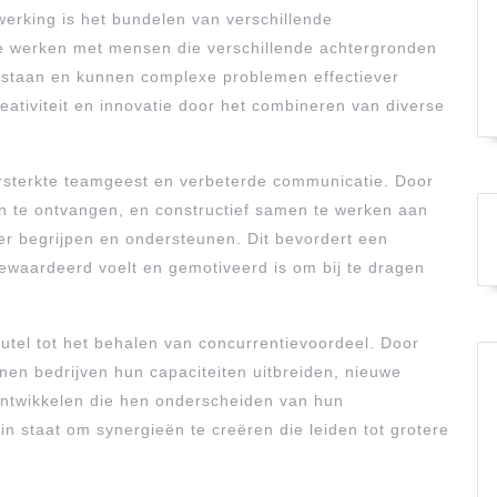
erking is het bundelen van verschillende
te werken met mensen die verschillende achtergronden
tstaan en kunnen complexe problemen effectiever
ativiteit en innovatie door het combineren van diverse
rsterkte teamgeest en verbeterde communicatie. Door
n te ontvangen, en constructief samen te werken aan
r begrijpen en ondersteunen. Dit bevordert een
ewaardeerd voelt en gemotiveerd is om bij te dragen
utel tot het behalen van concurrentievoordeel. Door
nen bedrijven hun capaciteiten uitbreiden, nieuwe
ontwikkelen die hen onderscheiden van hun
in staat om synergieën te creëren die leiden tot grotere