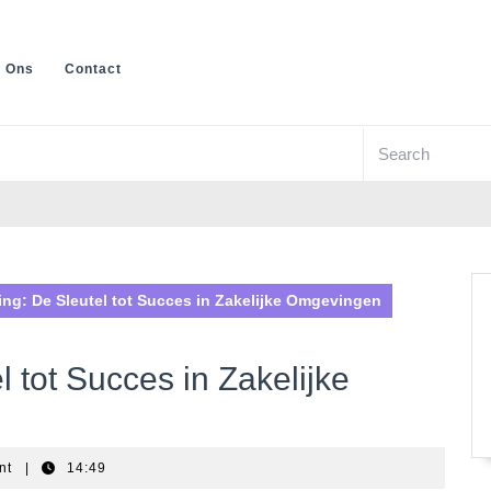
 Ons
Contact
Search
for:
g: De Sleutel tot Succes in Zakelijke Omgevingen
 tot Succes in Zakelijke
nt
|
14:49