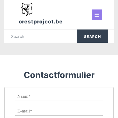
Skip
to
Ope
content
crestproject.be
But
Search
for:
Contactformulier