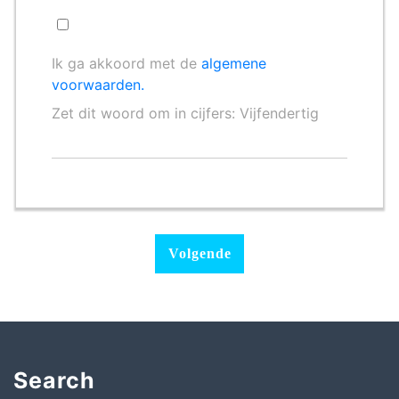
Ik ga akkoord met de
algemene
voorwaarden.
Zet dit woord om in cijfers: Vijfendertig
Search