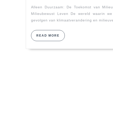
Een
2026
Noodzakelijke
Alleen Duurzaam: De Toekomst van Milie
Stap
Milieubewust Leven De wereld waarin we
naar
gevolgen van klimaatverandering en milieuve
een
Groenere
READ
READ MORE
Toekomst
MORE