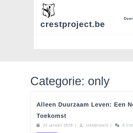
Skip
to
content
Over
crestproject.be
Categorie:
only
Alleen Duurzaam Leven: Een N
Alleen
Toekomst
Duurzaam
22
crestproject
22 januari 2026
Leven:
|
crestproject
|
0 Co
januari