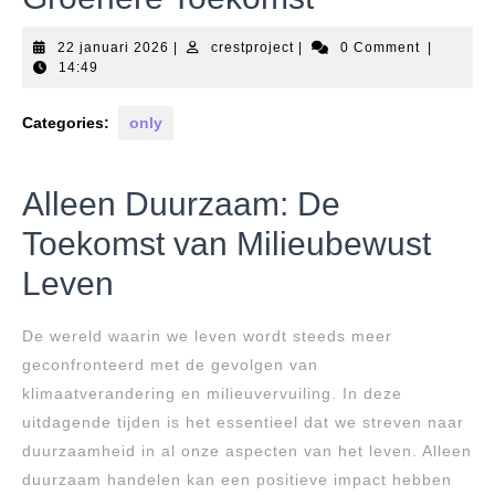
22
crestproject
22 januari 2026
|
crestproject
|
0 Comment
|
januari
14:49
2026
Categories:
only
Alleen Duurzaam: De
Toekomst van Milieubewust
Leven
De wereld waarin we leven wordt steeds meer
geconfronteerd met de gevolgen van
klimaatverandering en milieuvervuiling. In deze
uitdagende tijden is het essentieel dat we streven naar
duurzaamheid in al onze aspecten van het leven. Alleen
duurzaam handelen kan een positieve impact hebben