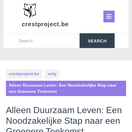
Skip
to
Ope
content
crestproject.be
Butt
Search
for:
crestproject.be
only
Alleen Duurzaam Leven: Een Noodzakelijke Stap naar
een Groenere Toekomst
Alleen Duurzaam Leven: Een
Noodzakelijke Stap naar een
Groenere Toekomst