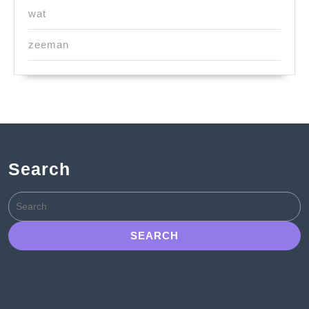
wat
zeeman
Search
Search
for: