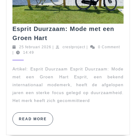
Esprit Duurzaam: Mode met een
Esprit
Groen Hart
Duurzaam:
25
crestproject
25 februari 2026
|
crestproject
|
0 Comment
Mode
februari
|
14:49
met
2026
een
Artikel: Esprit Duurzaam Esprit Duurzaam: Mode
Groen
met een Groen Hart Esprit, een bekend
Hart
internationaal modemerk, heeft de afgelopen
jaren een sterke focus gelegd op duurzaamheid.
Het merk heeft zich gecommitteerd
READ
READ MORE
MORE