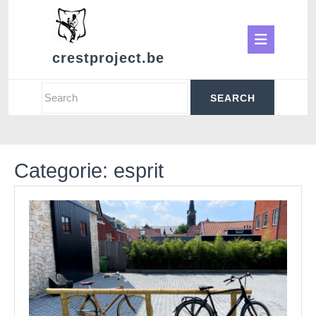
Skip
to
Ope
content
crestproject.be
Butt
Search
for:
Categorie:
esprit