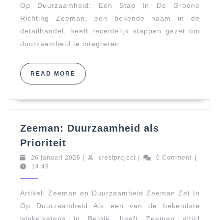
Op Duurzaamheid: Een Stap In De Groene
Richting Zeeman, een bekende naam in de
detailhandel, heeft recentelijk stappen gezet om
duurzaamheid te integreren
READ
READ MORE
MORE
Zeeman: Duurzaamheid als
Zeeman:
Prioriteit
Duurzaamheid
26
crestproject
26 januari 2026
|
crestproject
|
0 Comment
|
als
januari
14:49
Prioriteit
2026
Artikel: Zeeman en Duurzaamheid Zeeman Zet In
Op Duurzaamheid Als een van de bekendste
winkelketens in België, heeft Zeeman altijd