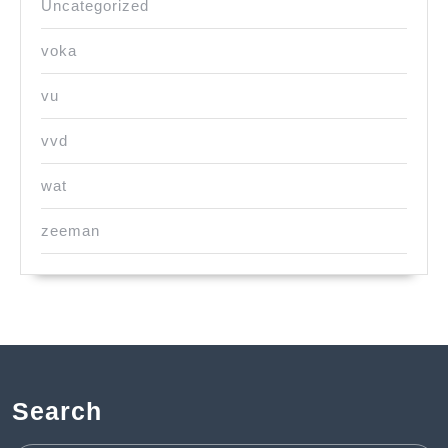
Uncategorized
voka
vu
vvd
wat
zeeman
Search