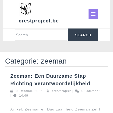
Skip
to
Ope
content
crestproject.be
Butt
Search
for:
Categorie:
zeeman
Zeeman: Een Duurzame Stap
Zeeman:
Richting Verantwoordelijkheid
Een
01
crestproject
01 februari 2026
|
crestproject
|
0 Comment
Duurzam
februari
|
14:49
Stap
2026
Richting
Artikel: Zeeman en Duurzaamheid Zeeman Zet In
Verantwo