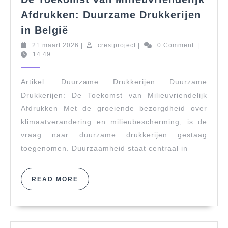
Afdrukken: Duurzame Drukkerijen
De
in België
Toekomst
21
crestproject
21 maart 2026
|
crestproject
|
0 Comment
|
van
maart
14:49
Milieuvriendelijk
2026
Afdrukken:
Artikel: Duurzame Drukkerijen Duurzame
Duurzame
Drukkerijen: De Toekomst van Milieuvriendelijk
Drukkerijen
Afdrukken Met de groeiende bezorgdheid over
in
klimaatverandering en milieubescherming, is de
België
vraag naar duurzame drukkerijen gestaag
toegenomen. Duurzaamheid staat centraal in
READ
READ MORE
MORE