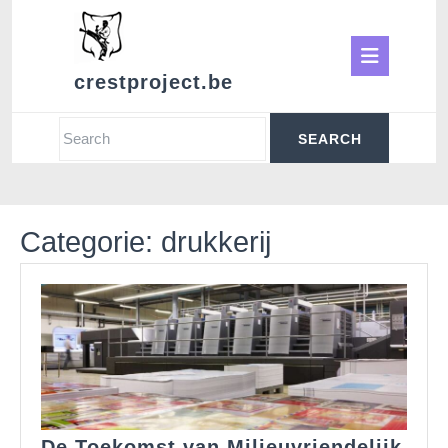
Skip
to
Ope
content
crestproject.be
Butt
Search
for:
Categorie:
drukkerij
De Toekomst van Milieuvriendelijk