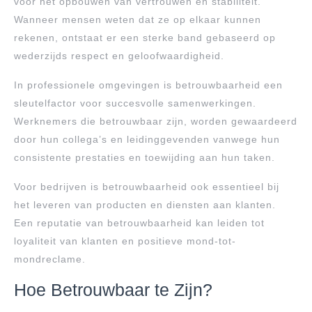
voor het opbouwen van vertrouwen en stabiliteit.
Wanneer mensen weten dat ze op elkaar kunnen
rekenen, ontstaat er een sterke band gebaseerd op
wederzijds respect en geloofwaardigheid.
In professionele omgevingen is betrouwbaarheid een
sleutelfactor voor succesvolle samenwerkingen.
Werknemers die betrouwbaar zijn, worden gewaardeerd
door hun collega’s en leidinggevenden vanwege hun
consistente prestaties en toewijding aan hun taken.
Voor bedrijven is betrouwbaarheid ook essentieel bij
het leveren van producten en diensten aan klanten.
Een reputatie van betrouwbaarheid kan leiden tot
loyaliteit van klanten en positieve mond-tot-
mondreclame.
Hoe Betrouwbaar te Zijn?