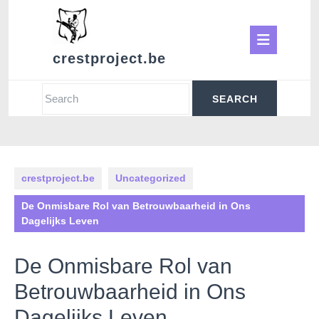
Skip
to
Ope
content
crestproject.be
Butt
Search
for:
crestproject.be
Uncategorized
De Onmisbare Rol van Betrouwbaarheid in Ons
Dagelijks Leven
De Onmisbare Rol van
Betrouwbaarheid in Ons
Dagelijks Leven