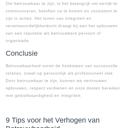
Om betrouwbaar te zijn, is het belangrijk om eerlijk te
communiceren, beloften na te komen en consistent te
zijn in acties. Het tonen van integriteit en
verantwoordelijkheidszin draagt bij aan het opbouwen
van een reputatie als betrouwbare persoon of
organisatie.
Conclusie
Betrouwbaarheid vormt de hoeksteen van succesvolle
relaties, zowel op persoonlijk als professioneel vlak.
Door betrouwbaar te zijn, kunnen we vertrouwen
opbouwen, respect verdienen en onze doelen bereiken
met geloofwaardigheid en integriteit.
9 Tips voor het Verhogen van