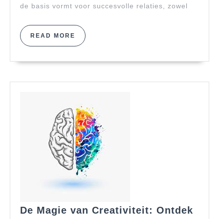
Succesvo
de basis vormt voor succesvolle relaties, zowel
Samenwe
READ
READ MORE
MORE
De Magie van Creativiteit: Ontdek