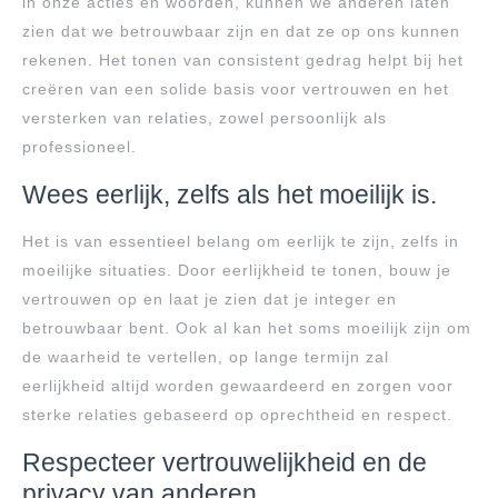
in onze acties en woorden, kunnen we anderen laten
zien dat we betrouwbaar zijn en dat ze op ons kunnen
rekenen. Het tonen van consistent gedrag helpt bij het
creëren van een solide basis voor vertrouwen en het
versterken van relaties, zowel persoonlijk als
professioneel.
Wees eerlijk, zelfs als het moeilijk is.
Het is van essentieel belang om eerlijk te zijn, zelfs in
moeilijke situaties. Door eerlijkheid te tonen, bouw je
vertrouwen op en laat je zien dat je integer en
betrouwbaar bent. Ook al kan het soms moeilijk zijn om
de waarheid te vertellen, op lange termijn zal
eerlijkheid altijd worden gewaardeerd en zorgen voor
sterke relaties gebaseerd op oprechtheid en respect.
Respecteer vertrouwelijkheid en de
privacy van anderen.