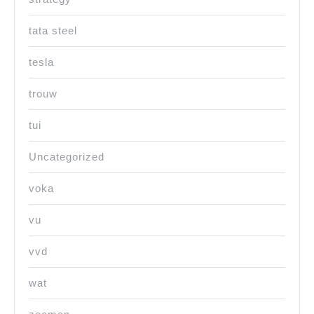
tata steel
tesla
trouw
tui
Uncategorized
voka
vu
vvd
wat