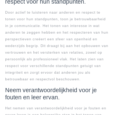
respect voor hun standpunten.
Door actief te luisteren naar anderen en respect te
tonen voor hun standpunten, toon je betrouwbaarheid
in je communicatie. Het tonen van interesse in wat
anderen te zeggen hebben en het respecteren van hun
perspectieven creëert een sfeer van openheid en
wederzijds begrip. Dit draagt bij aan het opbouwen van
vertrouwen en het versterken van relaties, zowel op
persoonlijk als professioneel vlak. Het laten zien van
respect voor verschillende standpunten getuigt van
integriteit en zorgt ervoor dat anderen jou als
betrouwbaar en respectvol beschouwen.
Neem verantwoordelijkheid voor je
fouten en leer ervan.
Het nemen van verantwoordelijkheid voor je fouten en
ervan leren is een belangrijke stap in het tonen van