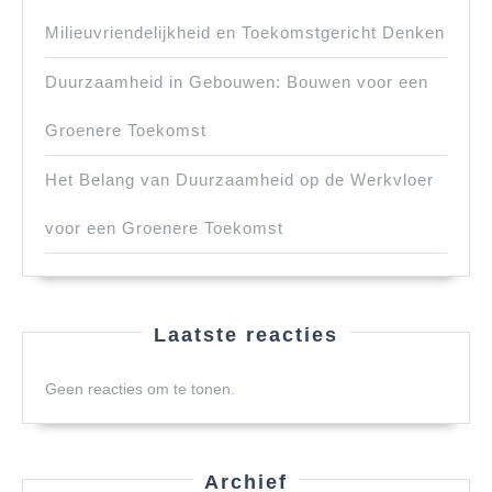
Milieuvriendelijkheid en Toekomstgericht Denken
Duurzaamheid in Gebouwen: Bouwen voor een
Groenere Toekomst
Het Belang van Duurzaamheid op de Werkvloer
voor een Groenere Toekomst
Laatste reacties
Geen reacties om te tonen.
Archief