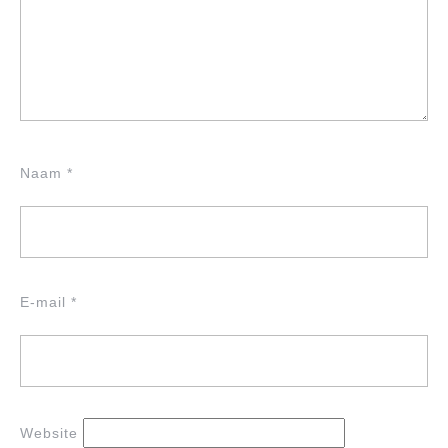
Naam
*
E-mail
*
Website