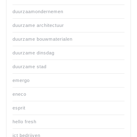
duurzaamondernemen
duurzame architectuur
duurzame bouwmaterialen
duurzame dinsdag
duurzame stad
emergo
eneco
esprit
hello fresh
ict bedrijven