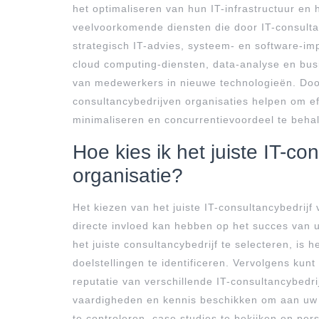
het optimaliseren van hun IT-infrastructuur en 
veelvoorkomende diensten die door IT-consult
strategisch IT-advies, systeem- en software-im
cloud computing-diensten, data-analyse en busi
van medewerkers in nieuwe technologieën. Door
consultancybedrijven organisaties helpen om eff
minimaliseren en concurrentievoordeel te behal
Hoe kies ik het juiste IT-co
organisatie?
Het kiezen van het juiste IT-consultancybedrijf 
directe invloed kan hebben op het succes van u
het juiste consultancybedrijf te selecteren, is 
doelstellingen te identificeren. Vervolgens kun
reputatie van verschillende IT-consultancybedri
vaardigheden en kennis beschikken om aan uw 
te controleren, case studies te bekijken en pe