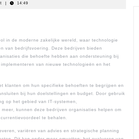
nt
|
14:49
rol in de moderne zakelijke wereld, waar technologie
en van bedrijfsvoering. Deze bedrijven bieden
anisaties die behoefte hebben aan ondersteuning bij
et implementeren van nieuwe technologieën en het
t klanten om hun specifieke behoeften te begrijpen en
sluiten bij hun doelstellingen en budget. Door gebruik
ng op het gebied van IT-systemen,
en meer, kunnen deze bedrijven organisaties helpen om
ncurrentievoordeel te behalen.
leveren, variëren van advies en strategische planning
jecten. Dit kan onder meer omvatten: het evalueren van