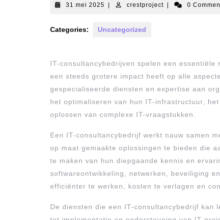
31
crestproject
31 mei 2025
|
crestproject
|
0 Comme
mei
2025
Categories:
Uncategorized
IT-consultancybedrijven spelen een essentiële 
een steeds grotere impact heeft op alle aspect
gespecialiseerde diensten en expertise aan org
het optimaliseren van hun IT-infrastructuur, h
oplossen van complexe IT-vraagstukken.
Een IT-consultancybedrijf werkt nauw samen me
op maat gemaakte oplossingen te bieden die aan
te maken van hun diepgaande kennis en ervari
softwareontwikkeling, netwerken, beveiliging 
efficiënter te werken, kosten te verlagen en co
De diensten die een IT-consultancybedrijf kan 
tot implementatie en ondersteuning van IT-pro