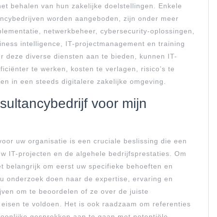
het behalen van hun zakelijke doelstellingen. Enkele
ancybedrijven worden aangeboden, zijn onder meer
plementatie, netwerkbeheer, cybersecurity-oplossingen,
ness intelligence, IT-projectmanagement en training
 deze diverse diensten aan te bieden, kunnen IT-
iciënter te werken, kosten te verlagen, risico’s te
en in een steeds digitalere zakelijke omgeving.
nsultancybedrijf voor mijn
voor uw organisatie is een cruciale beslissing die een
w IT-projecten en de algehele bedrijfsprestaties. Om
het belangrijk om eerst uw specifieke behoeften en
t u onderzoek doen naar de expertise, ervaring en
jven om te beoordelen of ze over de juiste
eisen te voldoen. Het is ook raadzaam om referenties
rsoonlijke gesprekken aan te gaan met potentiële