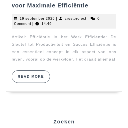
Optimaliseer
voor Maximale Efficiëntie
uw
Werkprocess
19
crestproject
19 september 2025
|
crestproject
|
0
voor
september
Comment
|
14:49
2025
Maximale
Artikel: Efficiëntie in het Werk Efficiëntie: De
Efficiëntie
Sleutel tot Productiviteit en Succes Efficiëntie is
een essentieel concept in elk aspect van ons
leven, vooral op de werkvloer. Het draait allemaal
READ
READ MORE
MORE
Zoeken