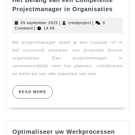
Het Belang van een Competente
Het
Projectmanager in Organisaties
Belang
van
05
crestproject
05 september 2025
|
crestproject
|
0
een
september
Comment
|
14:49
2025
Compet
Als projectmanager speel je een cruciale rol in
Projec
in
het succesvol uitvoeren van projecten binnen
Organi
organisaties. Een projectmanager is
verantwoordelijk voor het plannen, coördineren
en beheren van alle aspecten van een
READ
READ MORE
MORE
Optimaliseer uw Werkprocessen