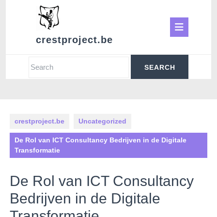
Skip
to
Ope
content
crestproject.be
Butt
Search
for:
crestproject.be
Uncategorized
De Rol van ICT Consultancy Bedrijven in de Digitale
Transformatie
De Rol van ICT Consultancy
Bedrijven in de Digitale
Transformatie