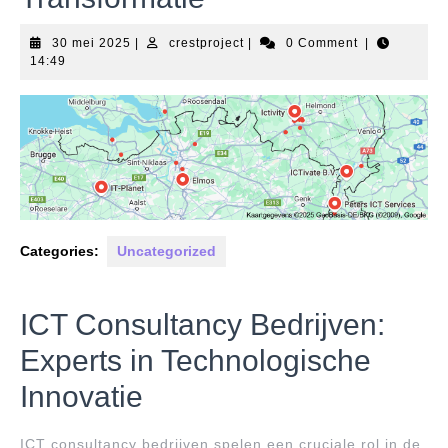
30
crestproject
30 mei 2025
|
crestproject
|
0 Comment
|
mei
14:49
2025
Categories:
Uncategorized
ICT Consultancy Bedrijven:
Experts in Technologische
Innovatie
ICT consultancy bedrijven spelen een cruciale rol in de