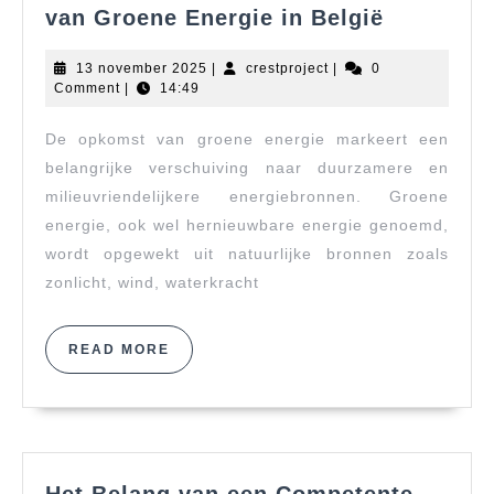
Duurzam
van Groene Energie in België
Toekomst
De
13
crestproject
13 november 2025
|
crestproject
|
0
Opkomst
november
Comment
|
14:49
2025
van
De opkomst van groene energie markeert een
Groene
Energie
belangrijke verschuiving naar duurzamere en
in
milieuvriendelijkere energiebronnen. Groene
België
energie, ook wel hernieuwbare energie genoemd,
wordt opgewekt uit natuurlijke bronnen zoals
zonlicht, wind, waterkracht
READ
READ MORE
MORE