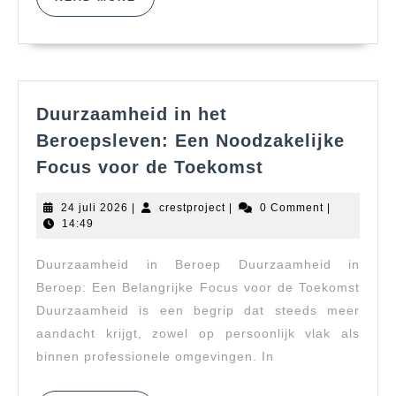
MORE
Duurzaamheid in het
Beroepsleven: Een Noodzakelijke
Duurzaamheid
Focus voor de Toekomst
in
het
24
crestproject
24 juli 2026
|
crestproject
|
0 Comment
|
Beroepsleven:
juli
14:49
2026
Een
Duurzaamheid in Beroep Duurzaamheid in
Noodzakelijke
Focus
Beroep: Een Belangrijke Focus voor de Toekomst
voor
Duurzaamheid is een begrip dat steeds meer
de
aandacht krijgt, zowel op persoonlijk vlak als
Toekomst
binnen professionele omgevingen. In