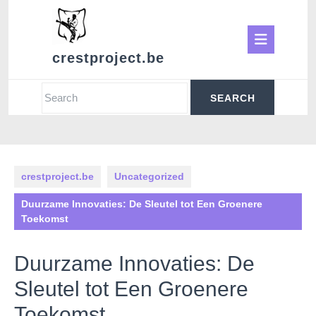
Skip
to
Ope
content
crestproject.be
Butt
Search
for:
crestproject.be
Uncategorized
Duurzame Innovaties: De Sleutel tot Een Groenere
Toekomst
Duurzame Innovaties: De
Sleutel tot Een Groenere
Toekomst