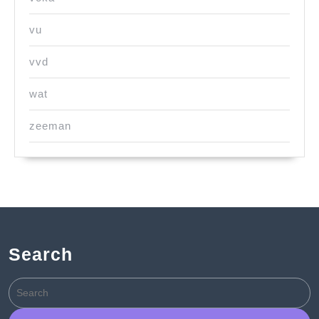
vu
vvd
wat
zeeman
Search
Search
for: