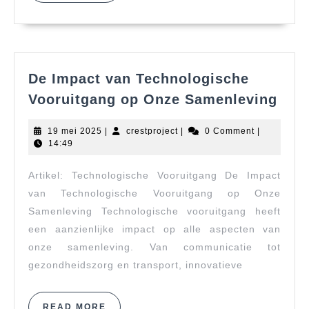
De Impact van Technologische
De
Vooruitgang op Onze Samenleving
Imp
van
19
crestproject
19 mei 2025
|
crestproject
|
0 Comment
|
Tech
mei
14:49
2025
Voor
Artikel: Technologische Vooruitgang De Impact
op
Onz
van Technologische Vooruitgang op Onze
Sam
Samenleving Technologische vooruitgang heeft
een aanzienlijke impact op alle aspecten van
onze samenleving. Van communicatie tot
gezondheidszorg en transport, innovatieve
READ
READ MORE