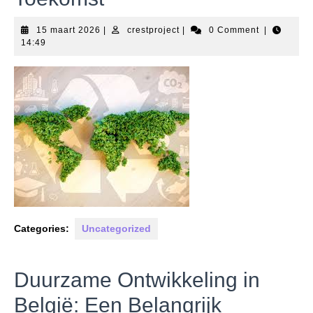
15
crestproject
15 maart 2026
|
crestproject
|
0 Comment
|
maart
14:49
2026
Categories:
Uncategorized
Duurzame Ontwikkeling in
België: Een Belangrijk