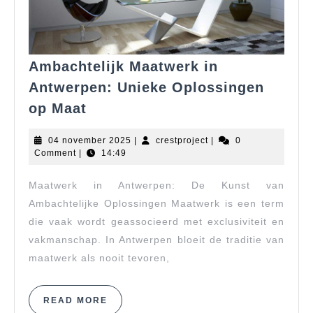
Ambachtelijk Maatwerk in
Antwerpen: Unieke Oplossingen
Ambachtelijk
op Maat
Maatwerk
in
04
crestproject
04 november 2025
|
crestproject
|
0
Antwerpen:
november
Comment
|
14:49
2025
Unieke
Maatwerk in Antwerpen: De Kunst van
Oplossingen
op
Ambachtelijke Oplossingen Maatwerk is een term
Maat
die vaak wordt geassocieerd met exclusiviteit en
vakmanschap. In Antwerpen bloeit de traditie van
maatwerk als nooit tevoren,
READ
READ MORE
MORE