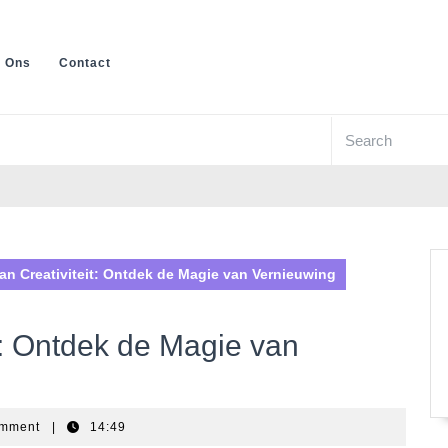
 Ons
Contact
Search
for:
an Creativiteit: Ontdek de Magie van Vernieuwing
t: Ontdek de Magie van
omment
|
14:49