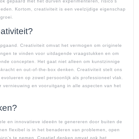
 ook gepaard met het durven experimenteren, risico’s
en. Kortom, creativiteit is een veelzijdige eigenschap
 groei.
tiviteit?
diepgaand. Creativiteit omvat het vermogen om originele
ingen te vinden voor uitdagende vraagstukken en om
ende concepten. Het gaat niet alleen om kunstzinnige
racht en out-of-the-box denken. Creativiteit stelt ons
 evolueren op zowel persoonlijk als professioneel vlak.
ter vernieuwing en vooruitgang in alle aspecten van het
nken?
le en innovatieve ideeën te genereren door buiten de
 men flexibel is in het benaderen van problemen, open
isico’s te nemen. Creatief denken omvat ook het