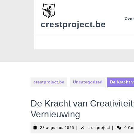
Skip
to
content
Over
crestproject.be
crestproject.be
Uncategorized
De Kracht v
De Kracht van Creativitei
Vernieuwing
28
crestproject
28 augustus 2025
|
crestproject
|
0 C
augustus