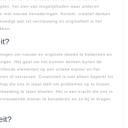
epten, het zien van mogelijkheden waar anderen
en met nieuwe benaderingen. Kortom, creatief denken
edigt aan tot vernieuwing en originaliteit in het
kken.
it?
rmogen om nieuwe en originele ideeën te bedenken en
brengen. Het gaat om het kunnen denken buiten de
chillende elementen op een unieke manier en het
en of verrassen. Creativiteit is niet alleen beperkt tot
hap die ons in staat stelt om problemen op te lossen,
eelding te laten bloeien. Het is een kracht die ons in
ernieuwende manier te benaderen en zo bij te dragen
eit?