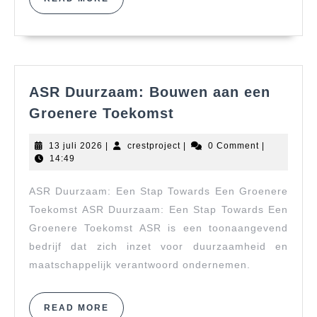
MORE
ASR Duurzaam: Bouwen aan een
ASR
Groenere Toekomst
Duurzaam:
Bouwen
13
crestproject
13 juli 2026
|
crestproject
|
0 Comment
|
aan
juli
14:49
2026
een
ASR Duurzaam: Een Stap Towards Een Groenere
Groenere
Toekomst
Toekomst ASR Duurzaam: Een Stap Towards Een
Groenere Toekomst ASR is een toonaangevend
bedrijf dat zich inzet voor duurzaamheid en
maatschappelijk verantwoord ondernemen.
READ
READ MORE