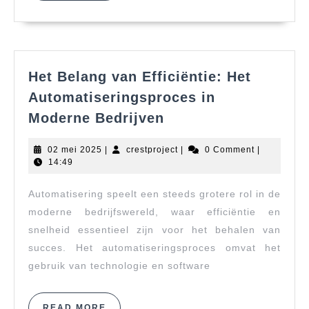
Het Belang van Efficiëntie: Het
Automatiseringsproces in
Het
Moderne Bedrijven
Belang
van
02
crestproject
02 mei 2025
|
crestproject
|
0 Comment
|
Efficiëntie:
mei
14:49
2025
Het
Automatisering speelt een steeds grotere rol in de
Automatiseringspro
in
moderne bedrijfswereld, waar efficiëntie en
Moderne
snelheid essentieel zijn voor het behalen van
Bedrijven
succes. Het automatiseringsproces omvat het
gebruik van technologie en software
READ
READ MORE