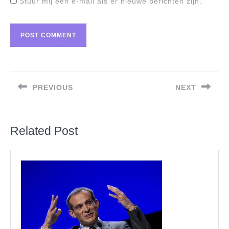
Stuur mij een e-mail als er nieuwe berichten zijn.
Berichtnavigatie
PREVIOUS
NEXT
Previous
Next
post:
post:
Related Post