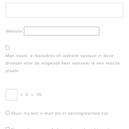
Website
Mijn naam, e-mailadres en website opslaan in deze
browser voor de volgende keer wanneer ik een reactie
plaats.
×
4
=
20
Stuur mij een e-mail als er vervolgreacties zijn.