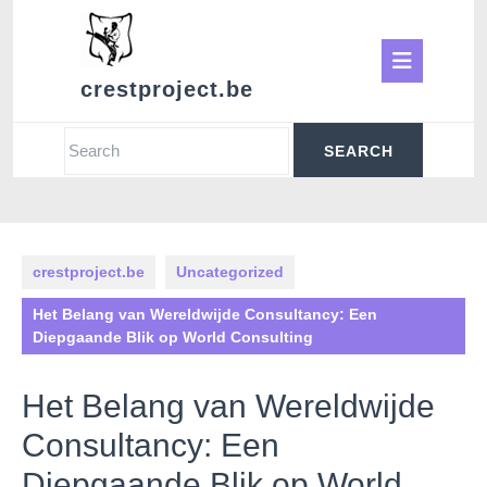
Skip
to
Ope
content
crestproject.be
Butt
Search
for:
crestproject.be
Uncategorized
Het Belang van Wereldwijde Consultancy: Een
Diepgaande Blik op World Consulting
Het Belang van Wereldwijde
Consultancy: Een
Diepgaande Blik op World