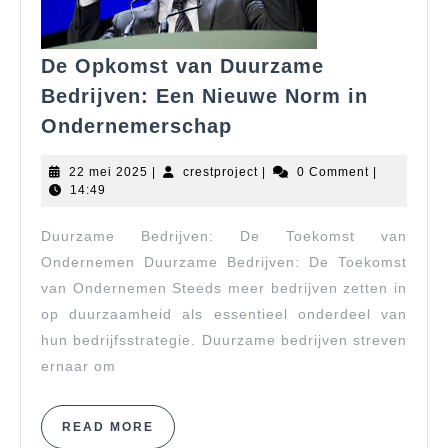
De Opkomst van Duurzame
Bedrijven: Een Nieuwe Norm in
De
Ondernemerschap
Opkomst
van
22
crestproject
22 mei 2025
|
crestproject
|
0 Comment
|
Duurzame
mei
14:49
2025
Bedrijven:
Duurzame Bedrijven: De Toekomst van
Een
Nieuwe
Ondernemen Duurzame Bedrijven: De Toekomst
Norm
van Ondernemen Steeds meer bedrijven zetten in
in
op duurzaamheid als essentieel onderdeel van
Ondernemerschap
hun bedrijfsstrategie. Duurzame bedrijven streven
ernaar om
READ
READ MORE
MORE