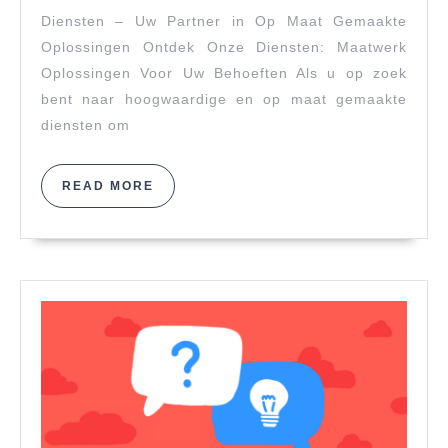
Voor
Diensten – Uw Partner in Op Maat Gemaakte
Op
Maat
Oplossingen Ontdek Onze Diensten: Maatwerk
Gemaakte
Oplossingen Voor Uw Behoeften Als u op zoek
Oplossingen
bent naar hoogwaardige en op maat gemaakte
diensten om
READ
READ MORE
MORE