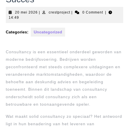
20
crestproject
20 mei 2026
|
crestproject
|
0 Comment
|
mei
14:49
2026
Categories:
Uncategorized
Consultancy is een essentieel onderdeel geworden van
moderne bedrijfsvoering. Bedrijven worden
geconfronteerd met steeds complexere uitdagingen en
veranderende marktomstandigheden, waardoor de
behoefte aan deskundig advies en begeleiding
toeneemt. Binnen dit landschap van consultancy
onderscheidt solid consultancy zich als een
betrouwbare en toonaangevende speler.
Wat maakt solid consultancy zo speciaal? Het antwoord
ligt in hun benadering van het leveren van