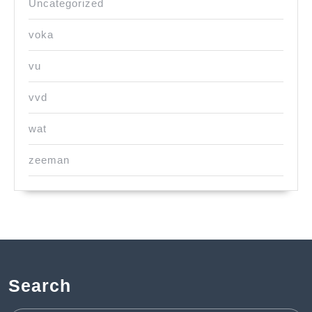
Uncategorized
voka
vu
vvd
wat
zeeman
Search