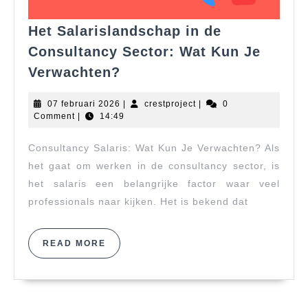
Het Salarislandschap in de
Consultancy Sector: Wat Kun Je
Het
Verwachten?
Salarislandschap
in
07
crestproject
07 februari 2026
|
crestproject
|
0
de
februari
Comment
|
14:49
2026
Consultancy
Consultancy Salaris: Wat Kun Je Verwachten? Als
Sector:
Wat
het gaat om werken in de consultancy sector, is
Kun
het salaris een belangrijke factor waar veel
Je
professionals naar kijken. Het is bekend dat
Verwachten?
READ
READ MORE
MORE