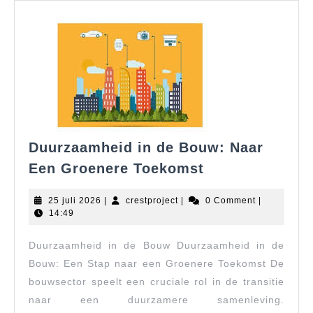
Duurzaamheid in de Bouw: Naar
Duurzaamheid
Een Groenere Toekomst
in
de
25
crestproject
25 juli 2026
|
crestproject
|
0 Comment
|
Bouw:
juli
14:49
2026
Naar
Duurzaamheid in de Bouw Duurzaamheid in de
Een
Groenere
Bouw: Een Stap naar een Groenere Toekomst De
Toekomst
bouwsector speelt een cruciale rol in de transitie
naar een duurzamere samenleving.