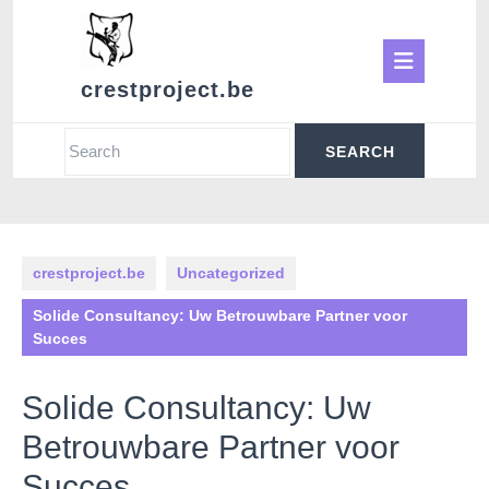
Skip
to
Ope
content
crestproject.be
Butt
Search
for:
crestproject.be
Uncategorized
Solide Consultancy: Uw Betrouwbare Partner voor
Succes
Solide Consultancy: Uw
Betrouwbare Partner voor
Succes