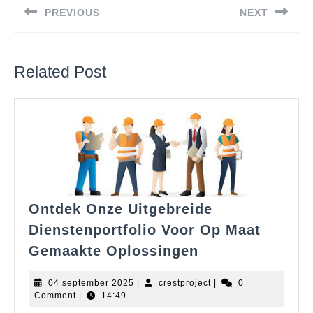
PREVIOUS
NEXT
Previous
Next
post:
post:
Related Post
Ontdek Onze Uitgebreide
Dienstenportfolio Voor Op Maat
Ontdek
Gemaakte Oplossingen
Onze
Uitgebreide
04
crestproject
04 september 2025
|
crestproject
|
0
Dienstenportfol
september
Comment
|
14:49
2025