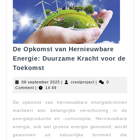
De Opkomst van Hernieuwbare
Energie: Duurzame Kracht voor de
De
Toekomst
Opkomst
van
08
crestproject
08 september 2025
|
crestproject
|
0
Hernieuwbare
september
Comment
|
14:49
2025
Energie:
De opkomst van hernieuwbare energiebronnen
Duurzame
Kracht
markeert een belangrijke verschuiving in de
voor
energieproductie en -consumptie. Hernieuwbare
de
energie, ook wel groene energie genoemd, wordt
Toekomst
gewonnen uit natuurlijke bronnen die