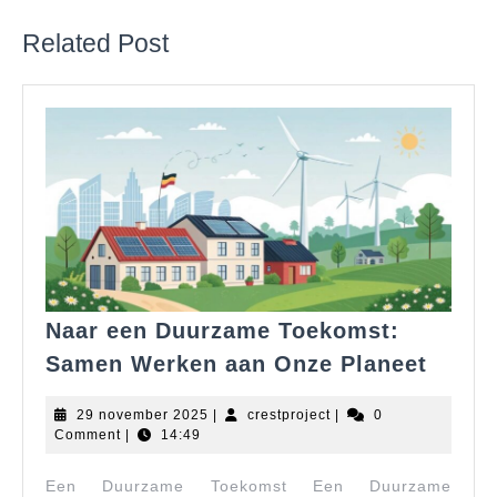
post:
post:
Related Post
Naar een Duurzame Toekomst:
Naar
Samen Werken aan Onze Planeet
een
Duur
29
crestproject
29 november 2025
|
crestproject
|
0
Toeko
november
Comment
|
14:49
2025
Same
Een Duurzame Toekomst Een Duurzame
Werk