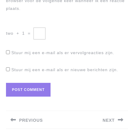
browser voor de volgende keer wanneer ik een reactie
plaats.
two
+
1
=
Stuur mij een e-mail als er vervolgreacties zijn.
Stuur mij een e-mail als er nieuwe berichten zijn.
Berichtnavigatie
PREVIOUS
NEXT
Previous
Next