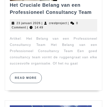
Het Cruciale Belang van een
Het
Professioneel Consultancy Team
Cruci
Belan
23
crestproject
23 januari 2026
|
crestproject
|
0
van
januari
Comment
|
14:49
2026
een
Artikel: Het Belang van een Professioneel
Profe
Consu
Consultancy Team Het Belang van een
Team
Professioneel Consultancy Team Een goed
consultancy team vormt de ruggengraat van elke
succesvolle organisatie. Of het nu gaat
READ
READ MORE
MORE