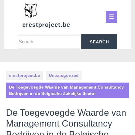
Skip
to
Ope
content
crestproject.be
Butt
Search
for:
crestproject.be
Uncategorized
De Toegevoegde Waarde van Management Consultancy
Bedrijven in de Belgische Zakelijke Sector
De Toegevoegde Waarde van
Management Consultancy
Bedrijven in de Belgische