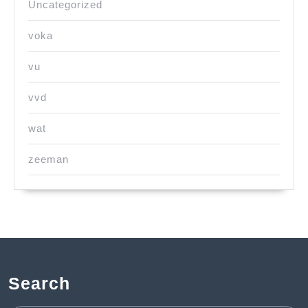
Uncategorized
voka
vu
vvd
wat
zeeman
Search