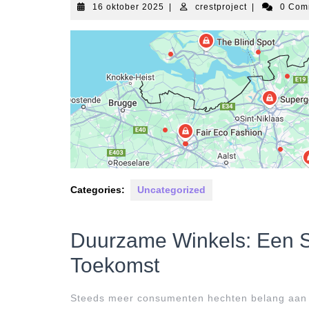
16
crestproject
16 oktober 2025
|
crestproject
|
0 Co
oktober
2025
Categories:
Uncategorized
Duurzame Winkels: Een S
Toekomst
Steeds meer consumenten hechten belang aan d