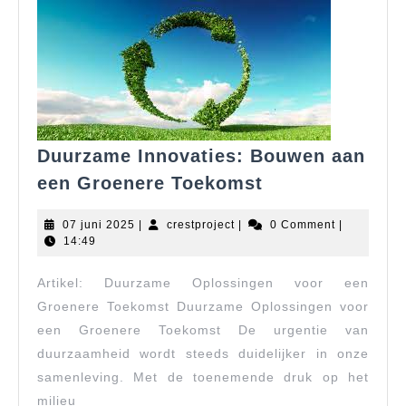
Duurzame Innovaties: Bouwen aan
Duurzame
een Groenere Toekomst
Innovaties:
Bouwen
07
crestproject
07 juni 2025
|
crestproject
|
0 Comment
|
aan
juni
14:49
2025
een
Artikel: Duurzame Oplossingen voor een
Groenere
Toekomst
Groenere Toekomst Duurzame Oplossingen voor
een Groenere Toekomst De urgentie van
duurzaamheid wordt steeds duidelijker in onze
samenleving. Met de toenemende druk op het
milieu