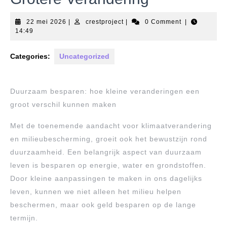
22
crestproject
22 mei 2026
|
crestproject
|
0 Comment
|
mei
14:49
2026
Categories:
Uncategorized
Duurzaam besparen: hoe kleine veranderingen een
groot verschil kunnen maken
Met de toenemende aandacht voor klimaatverandering
en milieubescherming, groeit ook het bewustzijn rond
duurzaamheid. Een belangrijk aspect van duurzaam
leven is besparen op energie, water en grondstoffen.
Door kleine aanpassingen te maken in ons dagelijks
leven, kunnen we niet alleen het milieu helpen
beschermen, maar ook geld besparen op de lange
termijn.