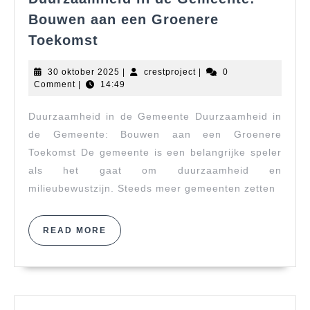
Bouwen aan een Groenere
Duurzaamheid
Toekomst
in
de
30
crestproject
30 oktober 2025
|
crestproject
|
0
Gemeente:
oktober
Comment
|
14:49
2025
Bouwen
Duurzaamheid in de Gemeente Duurzaamheid in
aan
een
de Gemeente: Bouwen aan een Groenere
Groenere
Toekomst De gemeente is een belangrijke speler
Toekomst
als het gaat om duurzaamheid en
milieubewustzijn. Steeds meer gemeenten zetten
READ
READ MORE
MORE