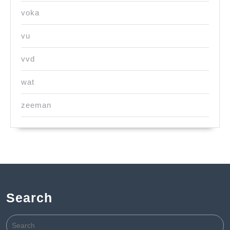
voka
vu
vvd
wat
zeeman
Search
Search