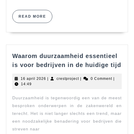
READ
READ MORE
MORE
Waarom duurzaamheid essentieel
Waa
is voor bedrijven in de huidige tijd
duu
esse
16
crestproject
16 april 2026
|
crestproject
|
0 Comment
|
is
april
14:49
2026
voo
Duurzaamheid is tegenwoordig een van de meest
bedr
in
besproken onderwerpen in de zakenwereld en
de
terecht. Het is niet langer slechts een trend, maar
hui
een noodzakelijke benadering voor bedrijven die
tijd
streven naar