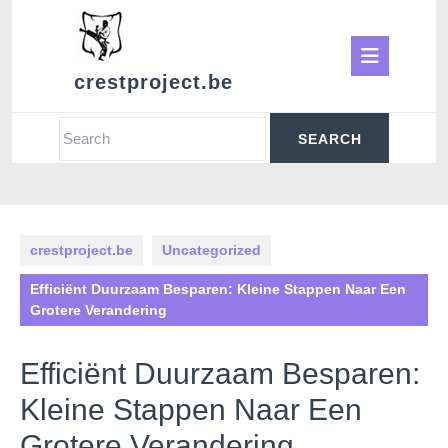
Skip
to
Ope
content
crestproject.be
Butt
Search
for:
crestproject.be
Uncategorized
Efficiënt Duurzaam Besparen: Kleine Stappen Naar Een
Grotere Verandering
Efficiënt Duurzaam Besparen:
Kleine Stappen Naar Een
Grotere Verandering