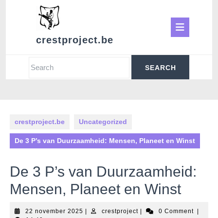
Skip
to
Ope
content
crestproject.be
Butt
Search
for:
crestproject.be
Uncategorized
De 3 P’s van Duurzaamheid: Mensen, Planeet en Winst
De 3 P’s van Duurzaamheid:
Mensen, Planeet en Winst
22
crestproject
22 november 2025
|
crestproject
|
0 Comment
|