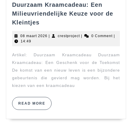
Duurzaam Kraamcadeau: Een
Milieuvriendelijke Keuze voor de
Duurzaam
Kleintjes
Kraamcadeau:
Een
08
crestproject
08 maart 2026
|
crestproject
|
0 Comment
|
Milieuvriendelijke
maart
14:49
2026
Keuze
Artikel: Duurzaam Kraamcadeau Duurzaam
voor
de
Kraamcadeau: Een Geschenk voor de Toekomst
Kleintjes
De komst van een nieuw leven is een bijzondere
gebeurtenis die gevierd mag worden. Bij het
kiezen van een kraamcadeau
READ
READ MORE
MORE