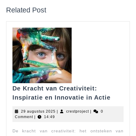
Related Post
De Kracht van Creativiteit:
De
Inspiratie en Innovatie in Actie
Kracht
van
29
crestproject
29 augustus 2025
|
crestproject
|
0
Creativi
augustus
Comment
|
14:49
2025
Inspirat
De kracht van creativiteit: het ontsteken van
en