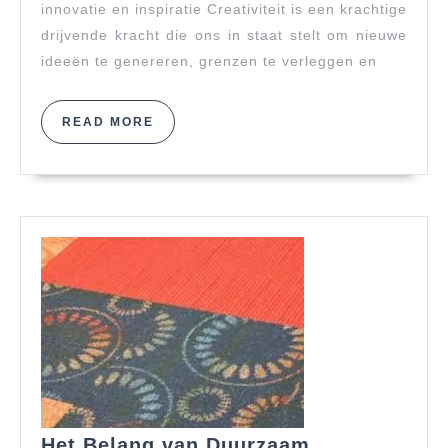
Innovat
innovatie en inspiratie Creativiteit is een krachtige
in
drijvende kracht die ons in staat stelt om nieuwe
Actie
ideeën te genereren, grenzen te verleggen en
READ
READ MORE
MORE
Het Belang van Duurzaam