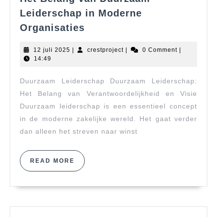
Leiderschap in Moderne
Het
Organisaties
Belang
van
12
crestproject
12 juli 2025
|
crestproject
|
0 Comment
|
Duurzaam
juli
14:49
2025
Leiderschap
Duurzaam Leiderschap Duurzaam Leiderschap:
in
Moderne
Het Belang van Verantwoordelijkheid en Visie
Organisaties
Duurzaam leiderschap is een essentieel concept
in de moderne zakelijke wereld. Het gaat verder
dan alleen het streven naar winst
READ
READ MORE
MORE