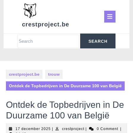
Skip
to
Ope
content
crestproject.be
Butt
Search
for:
crestproject.be
trouw
Ontdek de Topbedrijven in De Duurzame 100 van België
Ontdek de Topbedrijven in De
Duurzame 100 van België
17
crestproject
17 december 2025
|
crestproject
|
0 Comment
|