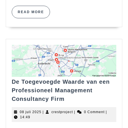
READ
READ MORE
MORE
De Toegevoegde Waarde van een
Professioneel Management
De
Consultancy Firm
Toegevoegde
Waarde
08
crestproject
08 juli 2025
|
crestproject
|
0 Comment
|
van
juli
14:49
2025
een