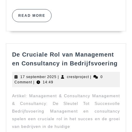
Carrière!
READ
READ MORE
MORE
De Cruciale Rol van Management
De
en Consultancy in Bedrijfsvoering
Cruc
Rol
17
crestproject
17 september 2025
|
crestproject
|
0
van
september
Comment
|
14:49
2025
Man
Artikel: Management & Consultancy Management
en
Cons
& Consultancy: De Sleutel Tot Succesvolle
in
Bedrijfsvoering Management en consultancy
Bedr
spelen een cruciale rol in het succes en de groei
van bedrijven in de huidige