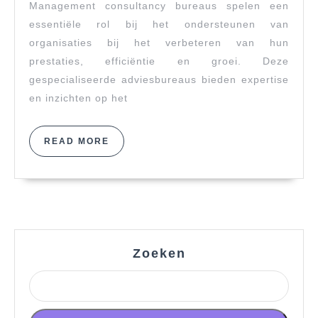
Management consultancy bureaus spelen een
Professioneel
Management
essentiële rol bij het ondersteunen van
Consultancy
organisaties bij het verbeteren van hun
Firm
prestaties, efficiëntie en groei. Deze
gespecialiseerde adviesbureaus bieden expertise
en inzichten op het
READ
READ MORE
MORE
Zoeken