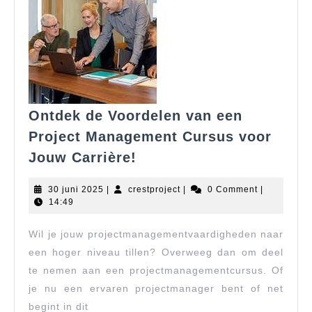
Ontdek de Voordelen van een
Project Management Cursus voor
Ontdek
Jouw Carrière!
de
Voordelen
30
crestproject
30 juni 2025
|
crestproject
|
0 Comment
|
van
juni
14:49
2025
een
Wil je jouw projectmanagementvaardigheden naar
Project
Management
een hoger niveau tillen? Overweeg dan om deel
Cursus
te nemen aan een projectmanagementcursus. Of
voor
je nu een ervaren projectmanager bent of net
Jouw
begint in dit