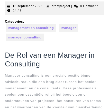
18
crestproject
18 september 2025
|
crestproject
|
0 Comment
|
september
14:49
2025
Categories:
management en consulting
manager
manager consulting
De Rol van een Manager in
Consulting
Manager consulting is een cruciale positie binnen
adviesbureaus die een brug slaat tussen het senior
management en de consultants. Deze professionals
spelen een essentiële rol bij het begeleiden en
ondersteunen van projecten, het aansturen van teams
en het waarborgen van de kwaliteit van dienstverlening.