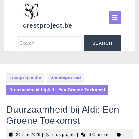
Skip
to
Ope
content
crestproject.be
Butt
Search
for:
crestproject.be
Uncategorized
Duurzaamheid bij Aldi: Een Groene Toekomst
Duurzaamheid bij Aldi: Een
Groene Toekomst
26
crestproject
26 mei 2026
|
crestproject
|
0 Comment
|