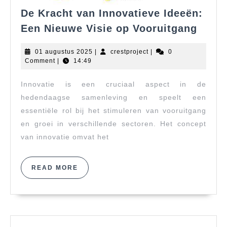
De Kracht van Innovatieve Ideeën:
De
Een Nieuwe Visie op Vooruitgang
Krach
van
01
crestproject
01 augustus 2025
|
crestproject
|
0
Innov
augustus
Comment
|
14:49
2025
Ideeë
Innovatie is een cruciaal aspect in de
Een
Nieu
hedendaagse samenleving en speelt een
Visie
essentiële rol bij het stimuleren van vooruitgang
op
en groei in verschillende sectoren. Het concept
Vooru
van innovatie omvat het
READ
READ MORE
MORE