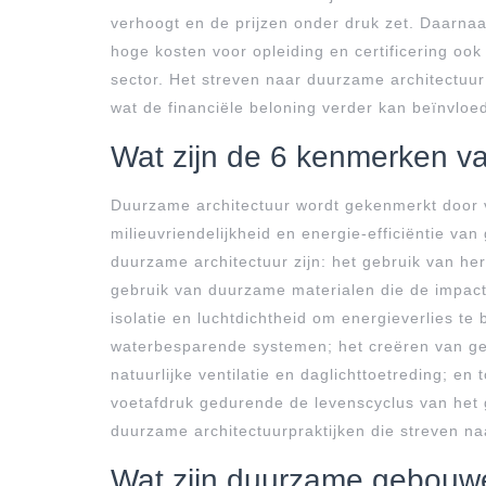
verhoogt en de prijzen onder druk zet. Daarnaa
hoge kosten voor opleiding en certificering ook 
sector. Het streven naar duurzame architectuur v
wat de financiële beloning verder kan beïnvloe
Wat zijn de 6 kenmerken va
Duurzame architectuur wordt gekenmerkt door v
milieuvriendelijkheid en energie-efficiëntie v
duurzame architectuur zijn: het gebruik van h
gebruik van duurzame materialen die de impact
isolatie en luchtdichtheid om energieverlies te
waterbesparende systemen; het creëren van g
natuurlijke ventilatie en daglichttoetreding; en
voetafdruk gedurende de levenscyclus van he
duurzame architectuurpraktijken die streven n
Wat zijn duurzame gebouw