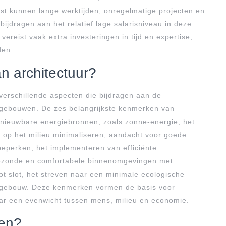
st kunnen lange werktijden, onregelmatige projecten en
bijdragen aan het relatief lage salarisniveau in deze
ereist vaak extra investeringen in tijd en expertise,
den.
n architectuur?
erschillende aspecten die bijdragen aan de
an gebouwen. De zes belangrijkste kenmerken van
ernieuwbare energiebronnen, zoals zonne-energie; het
 op het milieu minimaliseren; aandacht voor goede
 beperken; het implementeren van efficiënte
ezonde en comfortabele binnenomgevingen met
 tot slot, het streven naar een minimale ecologische
t gebouw. Deze kenmerken vormen de basis voor
aar een evenwicht tussen mens, milieu en economie.
en?