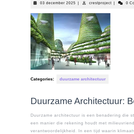
03
crestproject
03 december 2025
|
crestproject
|
0 C
december
2025
Categories:
duurzame architectuur
Duurzame Architectuur: 
Duurzame architectuur is een benadering die 
een manier die rekening houdt met milieuvriende
verantwoordelijkheid. In een tijd waarin klima